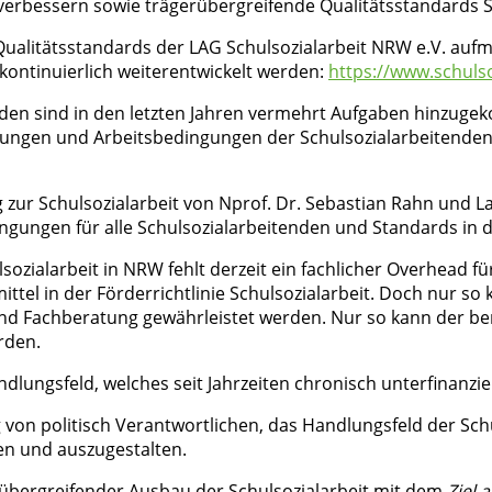
verbessern sowie trägerübergreifende Qualitätsstandards Sc
Qualitätsstandards der LAG Schulsozialarbeit NRW e.V. auf
 kontinuierlich weiterentwickelt werden:
https://www.schulso
nden sind in den letzten Jahren vermehrt Aufgaben hinzuge
ngen und Arbeitsbedingungen der Schulsozialarbeitenden w
ur Schulsozialarbeit von Nprof. Dr. Sebastian Rahn und Lars
ungen für alle Schulsozialarbeitenden und Standards in de
sozialarbeit in NRW fehlt derzeit ein fachlicher Overhead f
tel in der Förderrichtlinie Schulsozialarbeit. Doch nur so 
d Fachberatung gewährleistet werden. Nur so kann der bere
rden.
ndlungsfeld, welches seit Jahrzeiten chronisch unterfinanzier
g von politisch Verantwortlichen, das Handlungsfeld der Sc
ren und auszugestalten.
rübergreifender Ausbau der Schulsozialarbeit mit dem
Ziel 