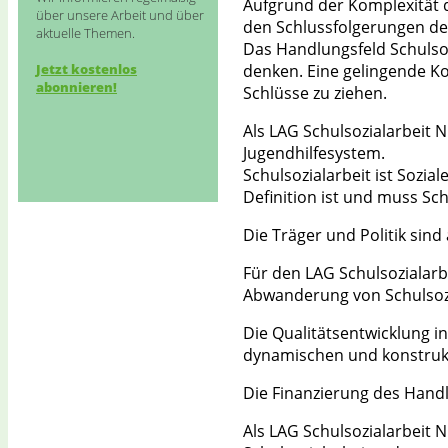
Schulsozialarbeit NRW e.V.
Aufgrund der Komplexität d
über unsere Arbeit und über
den Schlussfolgerungen der
aktuelle Themen.
Das Handlungsfeld Schulsoz
Jetzt kostenlos
denken. Eine gelingende Ko
abonnieren!
Schlüsse zu ziehen.
Als LAG Schulsozialarbeit 
Jugendhilfesystem.
Schulsozialarbeit ist Sozia
Definition ist und muss Sch
Die Träger und Politik sin
Für den LAG Schulsozialarbe
Abwanderung von Schulsozi
Die Qualitätsentwicklung i
dynamischen und konstrukt
Die Finanzierung des Handl
Als LAG Schulsozialarbeit 