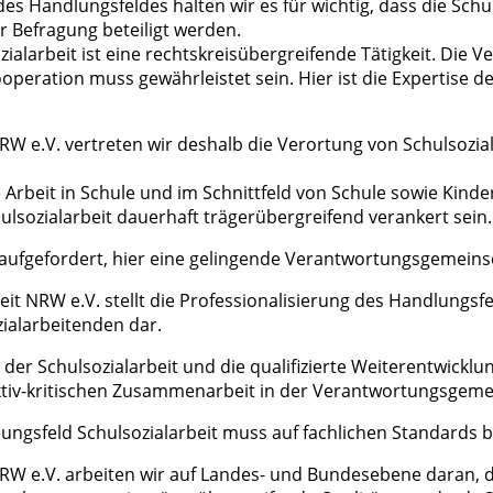
es Handlungsfeldes halten wir es für wichtig, dass die Sch
 Befragung beteiligt werden.
ialarbeit ist eine rechtskreisübergreifende Tätigkeit. Die
operation muss gewährleistet sein. Hier ist die Expertise 
NRW e.V. vertreten wir deshalb die Verortung von Schulsozia
le Arbeit in Schule und im Schnittfeld von Schule sowie Kinde
ulsozialarbeit dauerhaft trägerübergreifend verankert sein.
d aufgefordert, hier eine gelingende Verantwortungsgemeinsc
it NRW e.V. stellt die Professionalisierung des Handlungsfe
alarbeitenden dar.
n der Schulsozialarbeit und die qualifizierte Weiterentwick
iv-kritischen Zusammenarbeit in der Verantwortungsgemei
ungsfeld Schulsozialarbeit muss auf fachlichen Standards b
NRW e.V. arbeiten wir auf Landes- und Bundesebene daran, d