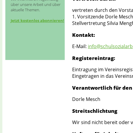
Schulsozialarbeit NRW e.V.
über unsere Arbeit und über
vertreten durch den Vorst
aktuelle Themen.
1. Vorsitzende Dorle Mesc
Jetzt kostenlos abonnieren!
Stellvertretung Silvia Meng
Kontakt:
E-Mail:
info@schulsozialarb
Registereintrag:
Eintragung im Vereinsregis
Eingetragen in das Vereins
Verantwortlich für den 
Dorle Mesch
Streitschlichtung
Wir sind nicht bereit oder 