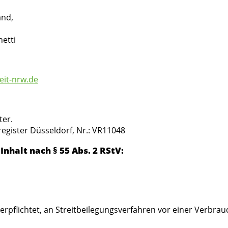
and,
h
hetti
eit-nrw.de
ter.
register Düsseldorf, Nr.: VR11048
Inhalt nach § 55 Abs. 2 RStV:
verpflichtet, an Streitbeilegungsverfahren vor einer Verbra