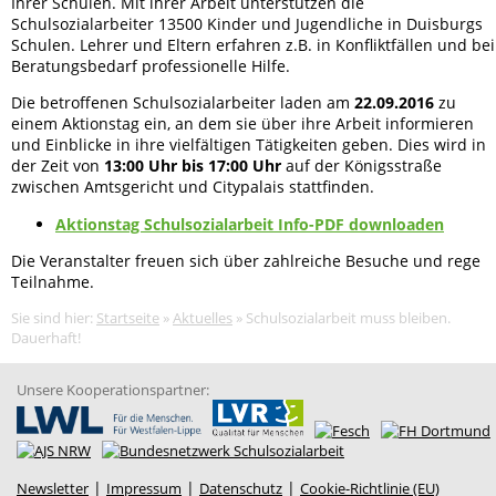
Ihrer Schulen. Mit ihrer Arbeit unterstützen die
Schulsozialarbeiter 13500 Kinder und Jugendliche in Duisburgs
Schulen. Lehrer und Eltern erfahren z.B. in Konfliktfällen und bei
Schulsozialarbeit NRW e.V.
Beratungsbedarf professionelle Hilfe.
Die betroffenen Schulsozialarbeiter laden am
22.09.2016
zu
einem Aktionstag ein, an dem sie über ihre Arbeit informieren
und Einblicke in ihre vielfältigen Tätigkeiten geben. Dies wird in
der Zeit von
13:00 Uhr bis 17:00 Uhr
auf der Königsstraße
zwischen Amtsgericht und Citypalais stattfinden.
Aktionstag Schulsozialarbeit Info-PDF downloaden
Die Veranstalter freuen sich über zahlreiche Besuche und rege
Teilnahme.
Sie sind hier:
Startseite
»
Aktuelles
»
Schulsozialarbeit muss bleiben.
Dauerhaft!
Unsere Kooperationspartner:
|
|
|
Newsletter
Impressum
Datenschutz
Cookie-Richtlinie (EU)