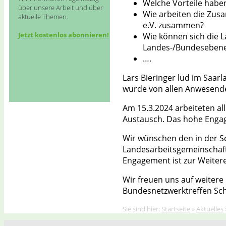
Schulsozialarbeit NRW e.V.
Welche Vorteile habe
über unsere Arbeit und über
Wie arbeiten die Zus
aktuelle Themen.
e.V. zusammen?
Jetzt kostenlos abonnieren!
Wie können sich die 
Landes-/Bundesebene
….
Lars Bieringer lud im Saar
wurde von allen Anwesenden
Am 15.3.2024 arbeiteten al
Austausch. Das hohe Engag
Wir wünschen den in der Sc
Landesarbeitsgemeinschaft 
Engagement ist zur Weiter
Wir freuen uns auf weiter
Bundesnetzwerktreffen Sch
Sie sind hier:
Startseite
»
Aktuelles