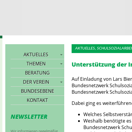
Landesarbeitsgemeinschaft
AKTUELLES, SCHULSOZIALARBEI
AKTUELLES
THEMEN
Unterstützung der I
BERATUNG
Auf Einladung von Lars Bie
DER VEREIN
Bundesnetzwerk Schulsozial
BUNDESEBENE
Bundesnetzwerk Schulsozial
KONTAKT
Dabei ging es weiterführe
Welches Selbstverstän
NEWSLETTER
Weshalb benötigte es 
Bundesnetzwerk Schuls
Wir informieren regelmäßig