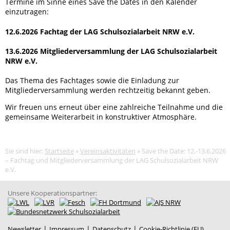
Termine im Sinne eines Save the Dates in den Kalender
einzutragen:
Schulsozialarbeit NRW e.V.
12.6.2026 Fachtag der LAG Schulsozialarbeit NRW e.V.
13.6.2026 Mitgliederversammlung der LAG Schulsozialarbeit
NRW e.V.
Das Thema des Fachtages sowie die Einladung zur
Mitgliederversammlung werden rechtzeitig bekannt geben.
Wir freuen uns erneut über eine zahlreiche Teilnahme und die
gemeinsame Weiterarbeit in konstruktiver Atmosphäre.
Sie sind hier:
Startseite
»
Vereinsaktivitäten
»
Save the Date: 12.-13.6.2026
– Fachtag und Mitgliederversammlung der LAG Schulsozialarbeit NRW
e.V.
Unsere Kooperationspartner:
|
|
|
Newsletter
Impressum
Datenschutz
Cookie-Richtlinie (EU)