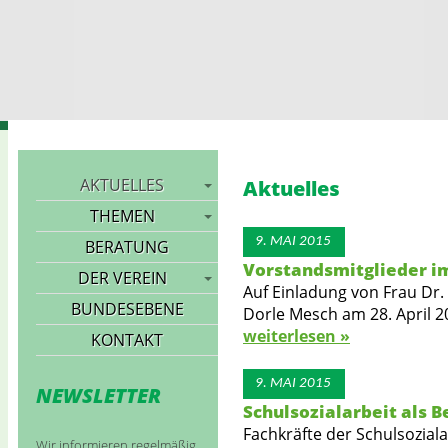
Landesarbeitsgemeinschaft
AKTUELLES
Aktuelles
THEMEN
9. MAI 2015
BERATUNG
Vorstandsmitglieder im
DER VEREIN
Auf Einladung von Frau Dr.
BUNDESEBENE
Dorle Mesch am 28. April 2
weiterlesen »
KONTAKT
9. MAI 2015
NEWSLETTER
Schulsozialarbeit als 
Fachkräfte der Schulsozia
Wir informieren regelmäßig