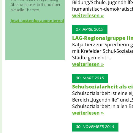
Schulsozialarbeit NRW e.V.
Bildung/Schule, Jugendhilfe
über unsere Arbeit und über
humanistisch-demokratisch
aktuelle Themen.
weiterlesen »
Jetzt kostenlos abonnieren!
27. APRIL 2015
LAG-Regionalgruppe lin
Katja Lierz zur Sprecherin
mit Krefelder Schul-Sozial
Städte gemeint:…
weiterlesen »
30. MÄRZ 2015
Schulsozialarbeit als 
Schulsozialarbeit ist eine e
Bereich „Jugendhilfe“ und 
Schulsozialarbeit in allen 
weiterlesen »
30. NOVEMBER 2014